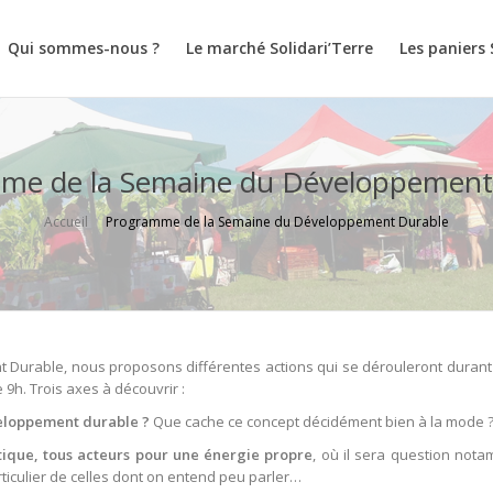
Qui sommes-nous ?
Le marché Solidari’Terre
Les paniers 
me de la Semaine du Développement
Accueil
Programme de la Semaine du Développement Durable
Durable, nous proposons différentes actions qui se dérouleront durant
e 9h. Trois axes à découvrir :
veloppement durable ?
Que cache ce concept décidément bien à la mode 
tique, tous acteurs pour une énergie propre
, où il sera question not
ticulier de celles dont on entend peu parler…