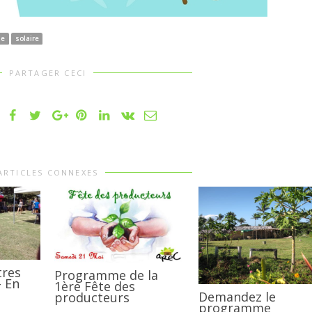
le
solaire
PARTAGER CECI
ARTICLES CONNEXES
tres
Programme de la
– En
1ère Fête des
Demandez le
producteurs
programme