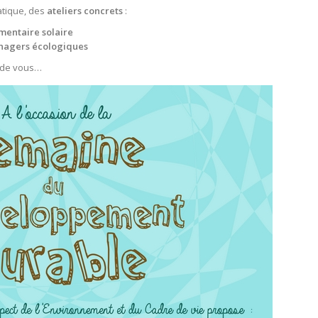
atique, des
ateliers concrets
:
imentaire solaire
énagers écologiques
ur de vous…