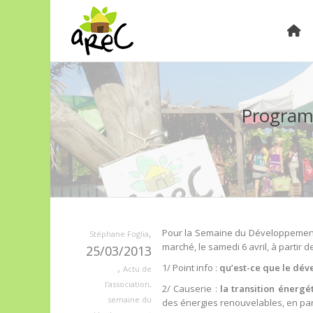
Program
,
Pour la Semaine du Développement 
Stéphane Foglia
marché, le samedi 6 avril, à partir d
25/03/2013
,
1/ Point info :
qu’est-ce que le dé
Actu de
l'association
,
2/ Causerie :
la transition énergé
semaine du
des énergies renouvelables, en par