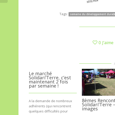
Tags:
semaine du développement durab
0
J’aime
Le marché
Solidari’Terre, c’est
maintenant 2 fois
par semaine !
8èmes Rencon
A la demande de nombreux
Solidari’Terre 
adhérents (qui rencontrent
images
quelques difficultés pour