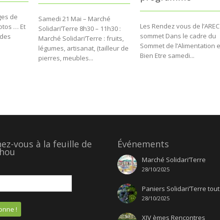
ges de
Samedi 21 Mai – Marché
Les Rendez vous de l’AREC
otos … Et
Solidari’Terre 8h30 – 11h30 :
sommet Dans le cadre du
 des
Marché Solidari’Terre : fruits,
Sommet de l’Alimentation e
légumes, artisanat, (tailleur de
Bien Etre samedi...
pierres, meubles...
z-vous à la feuille de
Événements
hou
Marché Solidari’Terre
28/10/2025
Paniers Solidari’Terre tout
28/10/2025
XIV èmes Rencontres