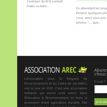
s’extirper du lit le samedi
matin ou bien...
En attendant les ima
Roland, quelques ph
vous, avez vous pris
photos ? … que...
Abonne
chouc
L’Association pour le Respect de
E-mail
*
l’Environnement et du Cadre de vie (AREC)
voit le jour en 2001. C’est une association
militante qui inscrit sont action dans
l’Éducation à l’Environnement et dans la
promotion d’une agriculture durable. Elle