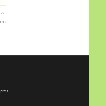
Atelier du 12 janvier 2019 /
Retour en images sur
la formation AB
Marché Solidari’Terre
 au
t du
Voici quelques photos de
notre session d’initiation à
l’Agriculture Biologique, qui
s’est déroulée hier dans le
cadre enchanteur de...
 prêts !