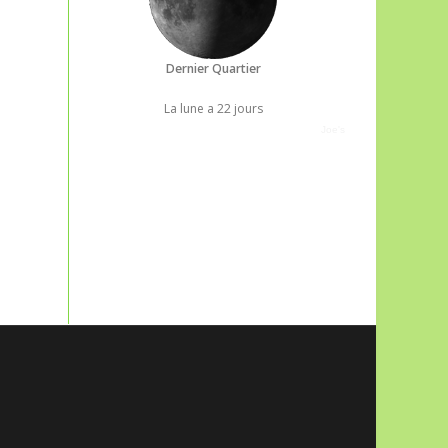
Dernier Quartier
La lune a 22 jours
Joe's