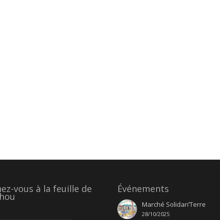
z-vous à la feuille de
Événements
hou
Marché Solidari’Terre
28/10/2025