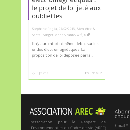
le projet de loi jeté aux
oubliettes
,
,
Stéphane Foglia
04/02/2013
Bien-être &
,
Santé
,
danger
,
ondes
,
santé
,
wifi
0
Il n’y aura ni loi, ni même débat sur les
ondes électromagnétiques. La
proposition de loi déposée par la...
En lire plus
0
J’aime
Abonne
chouc
L’Association pour le Respect de
E-mail
*
l’Environnement et du Cadre de vie (AREC)