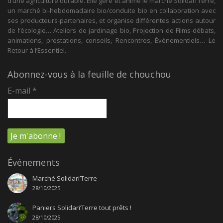
d’une agriculture durable. Elle gère et anime le marché Solidari’Terre,
un marché bi-hebdomadaire bio/conduite bio en collaboration avec
ses producteurs-partenaires, et organise différentes actions autour
de l’écologie… Ateliers de jardinage bio, Projection de Films-débats,
animations, prestations, conseils, Rencontres, Événementiels… Le
Retour à l’Essentiel.
Abonnez-vous à la feuille de chouchou
E-mail
*
Événements
Marché Solidari’Terre
28/10/2025
Paniers Solidari’Terre tout prêts !
28/10/2025