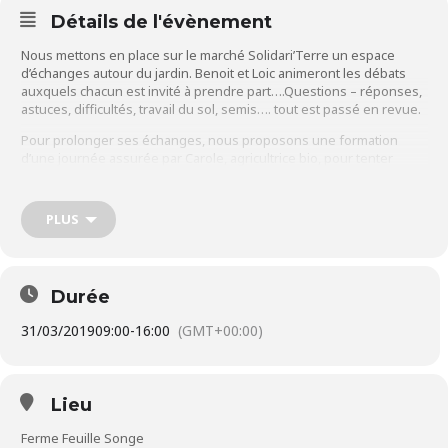
Détails de l'évènement
Nous mettons en place sur le marché Solidari’Terre un espace
d’échanges autour du jardin. Benoit et Loic animeront les débats
auxquels chacun est invité à prendre part….Questions – réponses,
astuces, difficultés, travail du sol, semis…. tout est passé en revue.
Pour prolonger ses échanges, nous proposons une formation
d’une journée assurée par Carole, agricultrice bio, pour tenter
d’amener une réponse aux plus près des attentes de chacun.
Journée de 9h à 16h. Prévoir son repas, son équipement (chapeau,
PLUS
chaussures, gants….)
Minimum de participants pour assurer la formation : 8 personnes
Prix : 50 € adhérent / 60€ non adhérent Acompte de 10 € à la
Durée
réservation.
31/03/2019
09:00
-
16:00
(GMT+00:00)
Inscription ci dessous.
Lieu
Ferme Feuille Songe