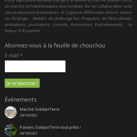
d’une agriculture durable. Elle gère et anime le marché Solidari’Terre,
un marché bi-hebdomadaire bio/conduite bio en collaboration avec
ses producteurs-partenaires, et organise différentes actions autour
de l’écologie… Ateliers de jardinage bio, Projection de Films-débats,
animations, prestations, conseils, Rencontres, Événementiels… Le
Retour à l’Essentiel.
Abonnez-vous à la feuille de chouchou
E-mail
*
Événements
Marché Solidari’Terre
28/10/2025
Paniers Solidari’Terre tout prêts !
28/10/2025