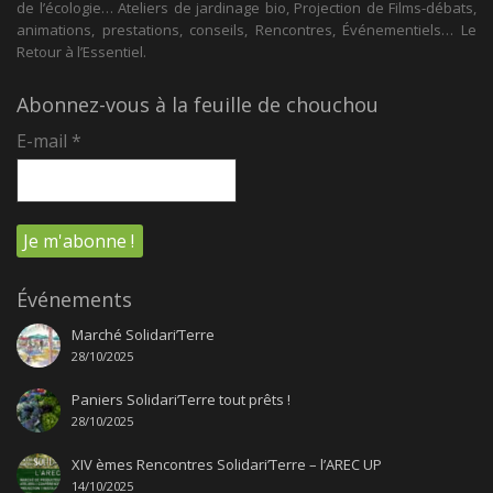
de l’écologie… Ateliers de jardinage bio, Projection de Films-débats,
animations, prestations, conseils, Rencontres, Événementiels… Le
Retour à l’Essentiel.
Abonnez-vous à la feuille de chouchou
E-mail
*
Événements
Marché Solidari’Terre
28/10/2025
Paniers Solidari’Terre tout prêts !
28/10/2025
XIV èmes Rencontres Solidari’Terre – l’AREC UP
14/10/2025