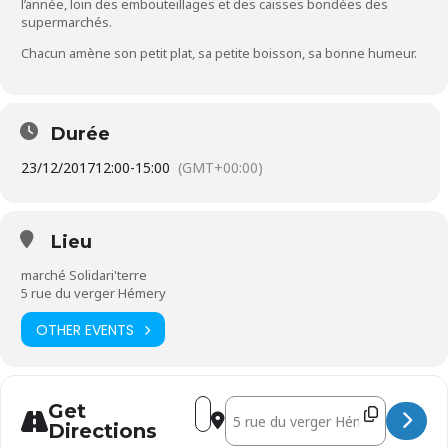
l’année, loin des embouteillages et des caisses bondées des
supermarchés.
Chacun amène son petit plat, sa petite boisson, sa bonne humeur.
Durée
23/12/2017
12:00
-
15:00
(GMT+00:00)
Lieu
marché Solidari'terre
5 rue du verger Hémery
OTHER EVENTS
Address - Repas partage []
Destination Address - Repas parta
Get
Directions