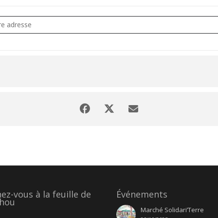
ntier participatif : Déménagement [A4AYNCKdG]
z-vous à la feuille de
Événements
hou
Marché Solidari’Terre