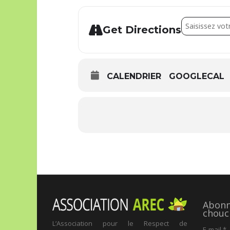
Address - Cha
Get Directions
CALENDRIER
GOOGLECAL
Abonne
chouc
L’Association pour le Respect de
E-mail
*