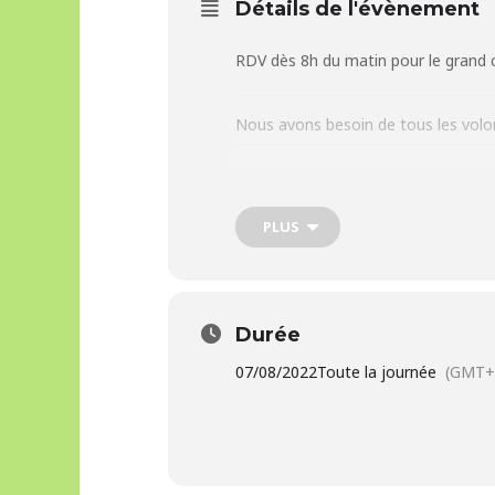
Détails de l'évènement
RDV dès 8h du matin pour le grand 
Nous avons besoin de tous les volon
Il s’agit de vider le container, de 
structures…..
PLUS
Bref, il y a du travail pour tout le m
Durée
On prévoit son petit matériel et son
07/08/2022
Toute la journée
(GMT+
Besoin d’infos : contact@asso-arec.