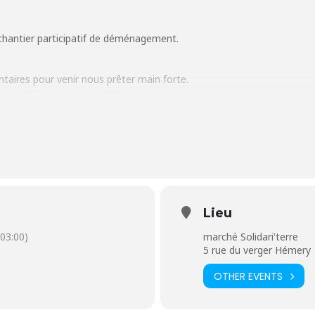
chantier participatif de déménagement.
taires pour venir nous prêter main forte.
le nettoyer pour pouvoir le déplacer ensuite vers notre nouvel espac
onde !
Lieu
 équipement, le repas du midi et…. de l’huile de coude.
03:00)
marché Solidari'terre
5 rue du verger Hémery
fr – 06 92 34 06 09
OTHER EVENTS