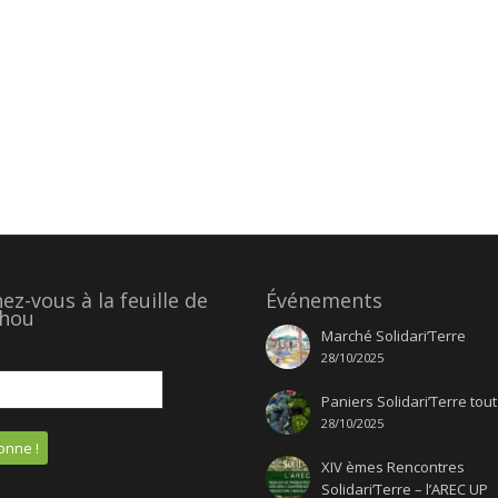
z-vous à la feuille de
Événements
hou
Marché Solidari’Terre
28/10/2025
Paniers Solidari’Terre tout
28/10/2025
XIV èmes Rencontres
Solidari’Terre – l’AREC UP