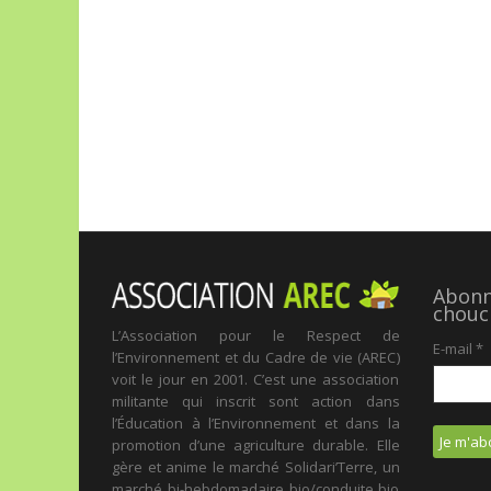
Abonne
chouc
L’Association pour le Respect de
E-mail
*
l’Environnement et du Cadre de vie (AREC)
voit le jour en 2001. C’est une association
militante qui inscrit sont action dans
l’Éducation à l’Environnement et dans la
promotion d’une agriculture durable. Elle
gère et anime le marché Solidari’Terre, un
marché bi-hebdomadaire bio/conduite bio