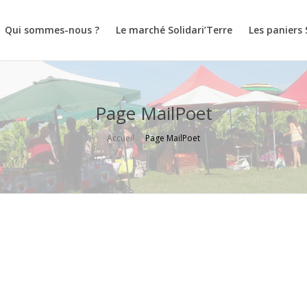
Qui sommes-nous ?
Le marché Solidari’Terre
Les paniers 
Page MailPoet
Accueil
Page MailPoet