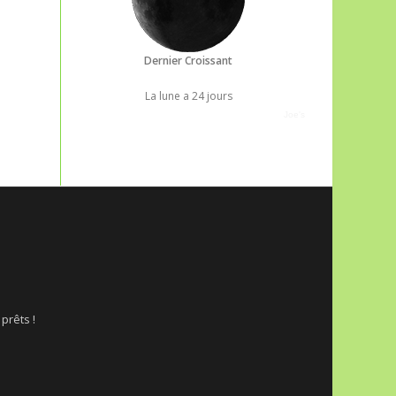
Dernier Croissant
La lune a 24 jours
Joe's
 prêts !