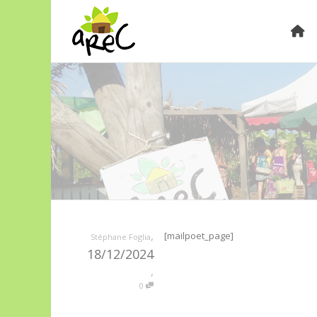
,
[mailpoet_page]
Stéphane Foglia
18/12/2024
,
0