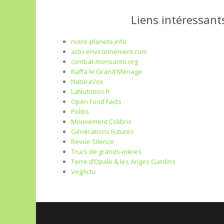
Liens intéressants
notre-planete.info
actu-environnement.com
combat-monsanto.org
Raffa le Grand Ménage
NaturaVox
LaNutrition.fr
Open Food Facts
Politis
Mouvement Colibris
Générations Futures
Revue Silence
Trucs de grands-mères
Terre d’Opale & les Anges Gardins
VegActu