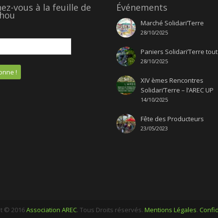
z-vous à la feuille de
Événements
hou
Marché Solidari’Terre
28/10/2025
Paniers Solidari’Terre tout
28/10/2025
XIV èmes Rencontres
Solidari’Terre – l’AREC UP
14/10/2025
Fête des Producteurs
23/05/2023
t © 2016
Association AREC
. Tous Droits réservés.
Mentions Légales
.
Confid