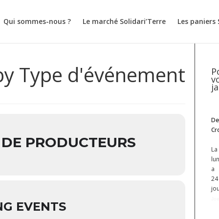
Qui sommes-nous ?
Le marché Solidari’Terre
Les paniers 
by Type d'événement
P
v
j
De
Cr
S DE PRODUCTEURS
La
lu
a
24
jo
Joe
NG EVENTS