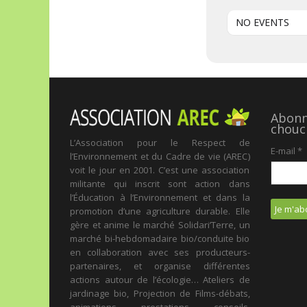
NO EVENTS
Abonne
chouc
L’Association pour le Respect de
E-mail
*
l’Environnement et du Cadre de vie (AREC)
voit le jour en 2001. C’est une association
militante qui inscrit sont action dans
l’Éducation à l’Environnement et dans la
promotion d’une agriculture durable. Elle
gère et anime le marché Solidari’Terre, un
marché bi-hebdomadaire bio/conduite bio
en collaboration avec ses producteurs-
partenaires, et organise différentes
actions autour de l’écologie… Ateliers de
jardinage bio, Projection de Films-débats,