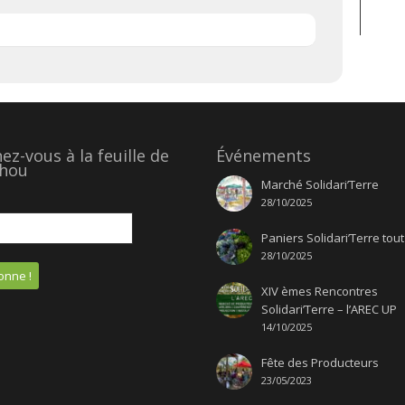
z-vous à la feuille de
Événements
hou
Marché Solidari’Terre
28/10/2025
Paniers Solidari’Terre tout
28/10/2025
XIV èmes Rencontres
Solidari’Terre – l’AREC UP
14/10/2025
Fête des Producteurs
23/05/2023