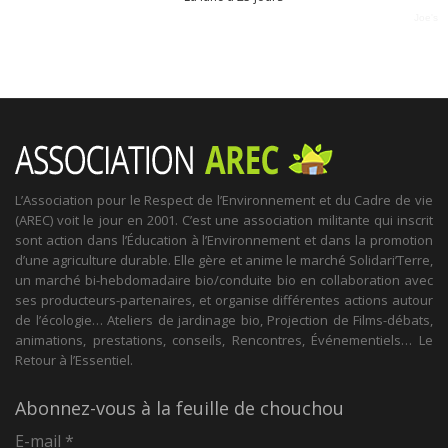
Joe's
L’Association pour le Respect de l’Environnement et du Cadre de vie
(AREC) voit le jour en 2001. C’est une association militante qui inscrit
sont action dans l’Éducation à l’Environnement et dans la promotion
d’une agriculture durable. Elle gère et anime le marché Solidari’Terre,
un marché bi-hebdomadaire bio/conduite bio en collaboration avec
ses producteurs-partenaires, et organise différentes actions autour
de l’écologie… Ateliers de jardinage bio, Projection de Films-débats,
animations, prestations, conseils, Rencontres, Événementiels… Le
Retour à l’Essentiel.
Abonnez-vous à la feuille de chouchou
E-mail
*