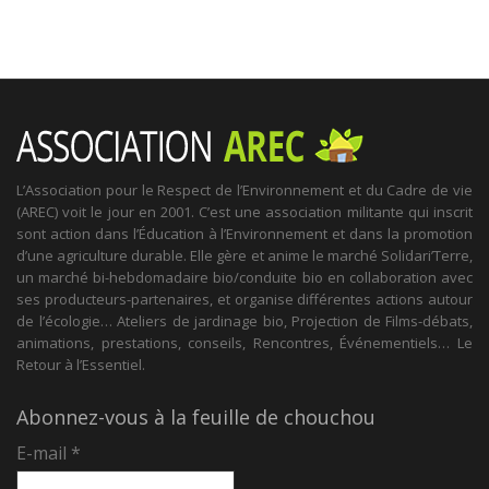
L’Association pour le Respect de l’Environnement et du Cadre de vie
(AREC) voit le jour en 2001. C’est une association militante qui inscrit
sont action dans l’Éducation à l’Environnement et dans la promotion
d’une agriculture durable. Elle gère et anime le marché Solidari’Terre,
un marché bi-hebdomadaire bio/conduite bio en collaboration avec
ses producteurs-partenaires, et organise différentes actions autour
de l’écologie… Ateliers de jardinage bio, Projection de Films-débats,
animations, prestations, conseils, Rencontres, Événementiels… Le
Retour à l’Essentiel.
Abonnez-vous à la feuille de chouchou
E-mail
*