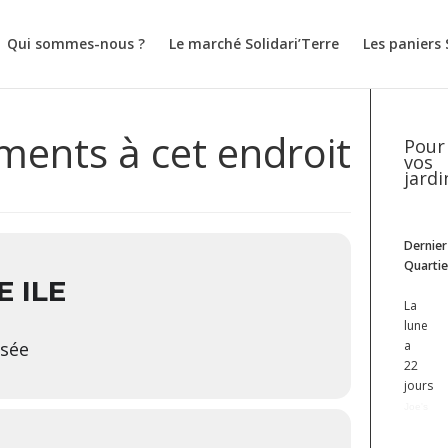
Qui sommes-nous ?
Le marché Solidari’Terre
Les paniers 
ents à cet endroit
Pour
vos
jardi
Dernier
Quartie
E ILE
La
lune
isée
a
22
jours
Joe's