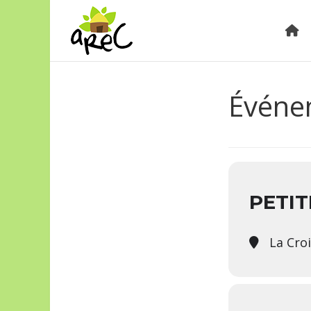
Événem
PETIT
La Cro