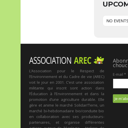
UPCOM
NO EVENT
Abonne
chouc
L’Association pour le Respect de
E-mail
*
l’Environnement et du Cadre de vie (AREC)
voit le jour en 2001. C’est une association
militante qui inscrit sont action dans
l’Éducation à l’Environnement et dans la
promotion d’une agriculture durable. Elle
gère et anime le marché Solidari’Terre, un
marché bi-hebdomadaire bio/conduite bio
en collaboration avec ses producteurs-
partenaires, et organise différentes