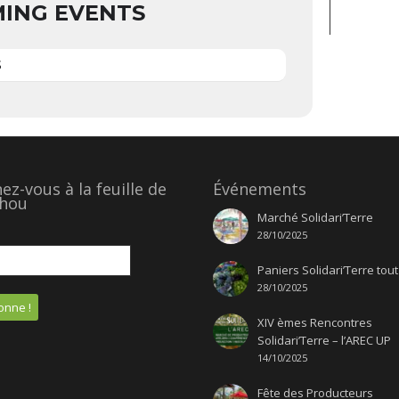
ING EVENTS
S
z-vous à la feuille de
Événements
hou
Marché Solidari’Terre
28/10/2025
Paniers Solidari’Terre tout
28/10/2025
XIV èmes Rencontres
Solidari’Terre – l’AREC UP
14/10/2025
Fête des Producteurs