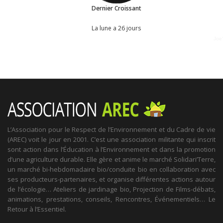
Dernier Croissant
La lune a 26 jours
Joe
L’Association pour le Respect de l’Environnement et du Cadre de vie
(AREC) voit le jour en 2001. C’est une association militante qui inscrit
sont action dans l’Éducation à l’Environnement et dans la promotion
d’une agriculture durable. Elle gère et anime le marché Solidari’Terre,
un marché bi-hebdomadaire bio/conduite bio en collaboration avec
ses producteurs-partenaires, et organise différentes actions autour
de l’écologie… Ateliers de jardinage bio, Projection de Films-débats,
animations, prestations, conseils, Rencontres, Événementiels… Le
Retour à l’Essentiel.